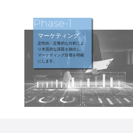
Phase-1
マーケティング
定性的・定量的な分析によ
り本質的な課題を抽出し、
マーケティング目標を明確
にします。